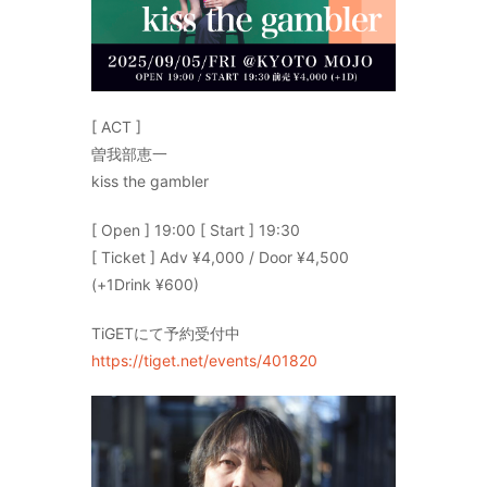
[ ACT ]
曽我部恵一
kiss the gambler
[ Open ] 19:00 [ Start ] 19:30
[ Ticket ] Adv ¥4,000 / Door ¥4,500
(+1Drink ¥600)
TiGETにて予約受付中
https://tiget.net/events/401820