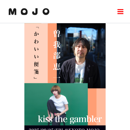
内
Mai
容
Men
を
ス
キ
ッ
プ