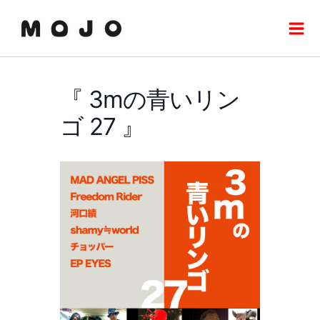
内
Mai
容
Men
を
ス
キ
『 3mの青いリン
ッ
プ
ゴ 27 』