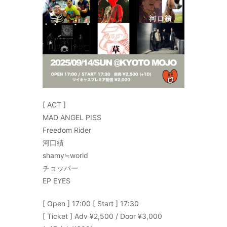
[ ACT ]
MAD ANGEL PISS
Freedom Rider
河口績
shamy≒world
チョッパー
EP EYES
[ Open ] 17:00 [ Start ] 17:30
[ Ticket ] Adv ¥2,500 / Door ¥3,000