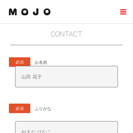
内
Mai
容
Men
を
ス
キ
CONTACT
ッ
プ
必須
お名前
必須
ふりがな