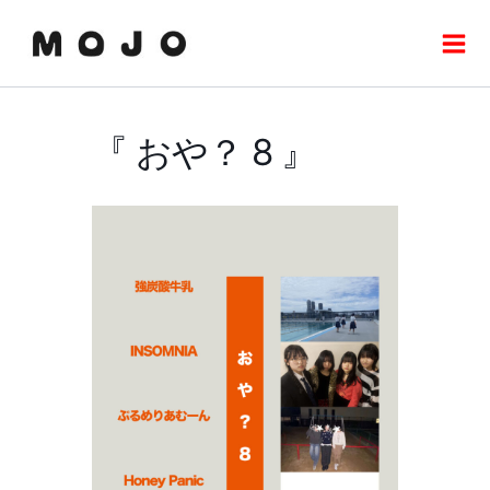
内
Mai
容
Men
を
ス
キ
『 おや？ 8 』
ッ
プ