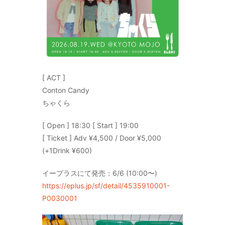
[ ACT ]
Conton Candy
ちゃくら
[ Open ] 18:30 [ Start ] 19:00
[ Ticket ] Adv ¥4,500 / Door ¥5,000
(+1Drink ¥600)
イープラスにて発売：6/6 (10:00〜)
https://eplus.jp/sf/detail/4535910001-
P0030001