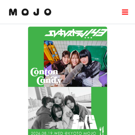
内
Mai
容
Men
を
ス
キ
ッ
プ