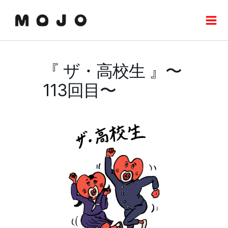
内
Mai
容
Men
を
ス
キ
『 ザ・高校生 』〜
ッ
プ
113回目〜