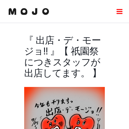
内
Mai
容
Men
を
ス
キ
『 出店・デ・モー
ッ
プ
ジョ!! 』【 祇園祭
につきスタッフが
出店してます。 】