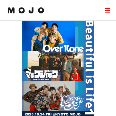
内
Mai
容
Men
を
ス
キ
ッ
プ