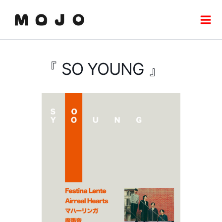
内
Mai
容
Men
を
ス
キ
『 SO YOUNG 』
ッ
プ