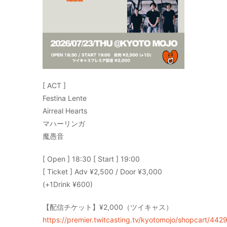
[ ACT ]
Festina Lente
Airreal Hearts
マハーリンガ
魔愚音
[ Open ] 18:30 [ Start ] 19:00
[ Ticket ] Adv ¥2,500 / Door ¥3,000
(+1Drink ¥600)
【配信チケット】¥2,000（ツイキャス）
https://premier.twitcasting.tv/kyotomojo/shopcart/442