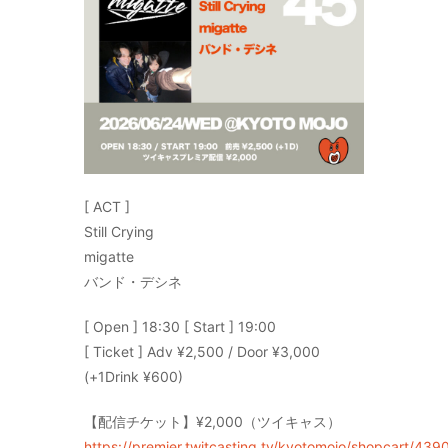
[ ACT ]
Still Crying
migatte
バンド・デシネ
[ Open ] 18:30 [ Start ] 19:00
[ Ticket ] Adv ¥2,500 / Door ¥3,000
(+1Drink ¥600)
【配信チケット】¥2,000（ツイキャス）
https://premier.twitcasting.tv/kyotomojo/shopcart/439