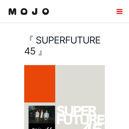
内
Mai
容
Men
を
ス
キ
『 SUPERFUTURE
ッ
プ
45 』