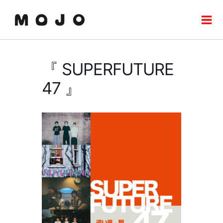
内
Mai
容
Men
を
ス
キ
『 SUPERFUTURE
ッ
プ
47 』