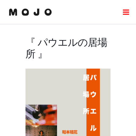
内
Mai
容
Men
を
ス
キ
『 パウエルの居場
ッ
プ
所 』