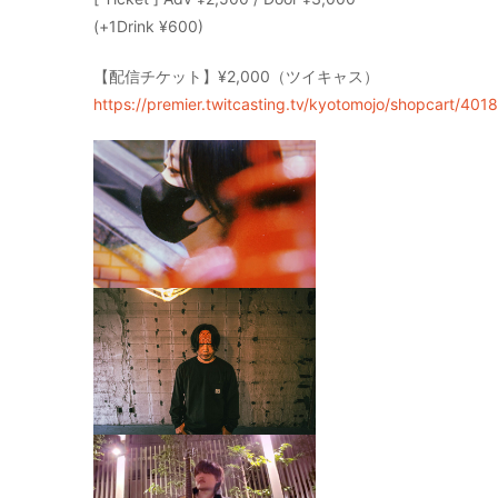
(+1Drink ¥600)
【配信チケット】¥2,000（ツイキャス）
https://premier.twitcasting.tv/kyotomojo/shopcart/401