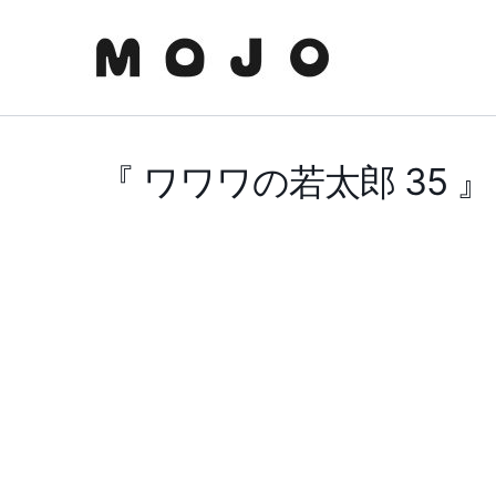
内
容
を
ス
キ
ッ
『 ワワワの若太郎 35 』
プ