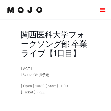
内
Mai
容
Men
を
ス
キ
関西医科大学フォ
ッ
プ
ークソング部 卒業
ライブ【1日目】
[ ACT ]
15バンド出演予定
[ Open ] 10:30 [ Start ] 11:00
[ Ticket ] FREE