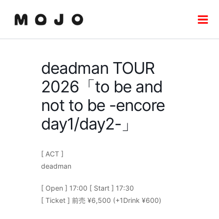
内
Mai
容
Men
を
ス
キ
deadman TOUR
ッ
プ
2026「to be and
not to be -encore
day1/day2-」
[ ACT ]
deadman
[ Open ] 17:00 [ Start ] 17:30
[ Ticket ] 前売 ¥6,500 (+1Drink ¥600)